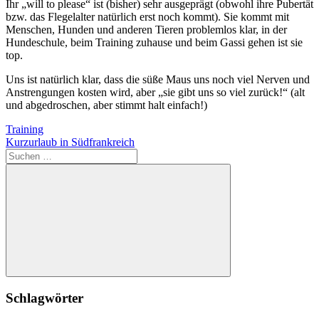
Ihr „will to please“ ist (bisher) sehr ausgeprägt (obwohl ihre Pubertät
bzw. das Flegelalter natürlich erst noch kommt). Sie kommt mit
Menschen, Hunden und anderen Tieren problemlos klar, in der
Hundeschule, beim Training zuhause und beim Gassi gehen ist sie
top.
Uns ist natürlich klar, dass die süße Maus uns noch viel Nerven und
Anstrengungen kosten wird, aber „sie gibt uns so viel zurück!“ (alt
und abgedroschen, aber stimmt halt einfach!)
Beitragsnavigation
Vorheriger
Training
Beitrag:
Nächster
Kurzurlaub in Südfrankreich
Beitrag:
Suchen
nach:
Suchen
Schlagwörter