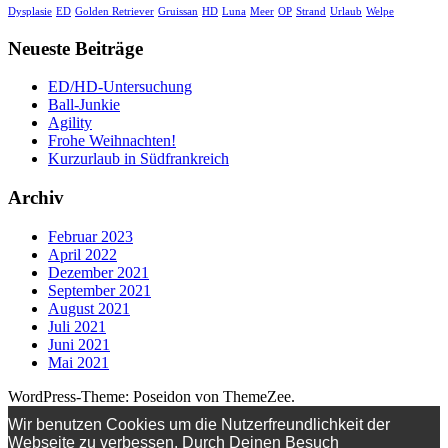
Dysplasie
ED
Golden Retriever
Gruissan
HD
Luna
Meer
OP
Strand
Urlaub
Welpe
Neueste Beiträge
ED/HD-Untersuchung
Ball-Junkie
Agility
Frohe Weihnachten!
Kurzurlaub in Südfrankreich
Archiv
Februar 2023
April 2022
Dezember 2021
September 2021
August 2021
Juli 2021
Juni 2021
Mai 2021
WordPress-Theme: Poseidon von ThemeZee.
Wir benutzen Cookies um die Nutzerfreundlichkeit der
Webseite zu verbessen. Durch Deinen Besuch